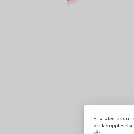
Vi bruker informa
brukeropplevelsen
vår.