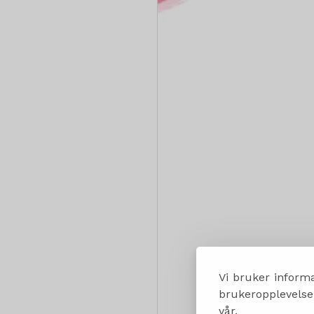
Vi bruker informa
brukeropplevelsen
vår.