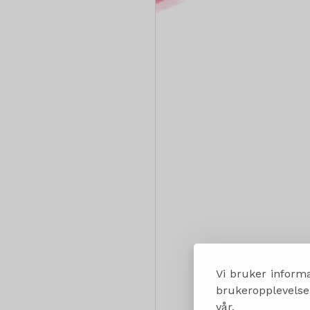
Vi bruker informa
brukeropplevelsen
vår.