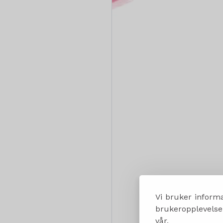
Vi bruker informa
brukeropplevelsen
vår.