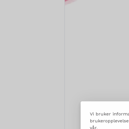
Vi bruker informa
brukeropplevelsen
vår.