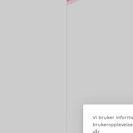
Vi bruker informa
brukeropplevelsen
vår.