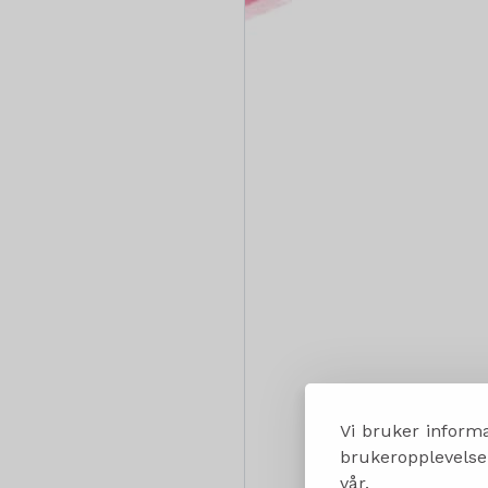
Vi bruker informa
brukeropplevelsen
vår.