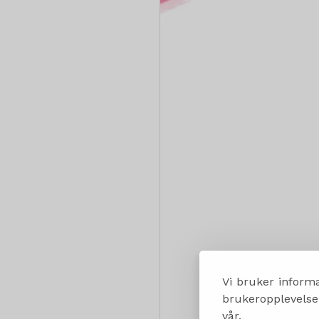
Vi bruker informa
brukeropplevelsen
vår.