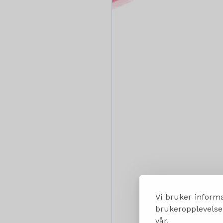
Vi bruker informa
brukeropplevelsen
vår.