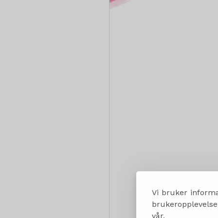
Vi bruker informa
brukeropplevelsen
vår.