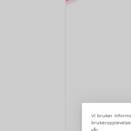
Vi bruker informa
brukeropplevelsen
vår.