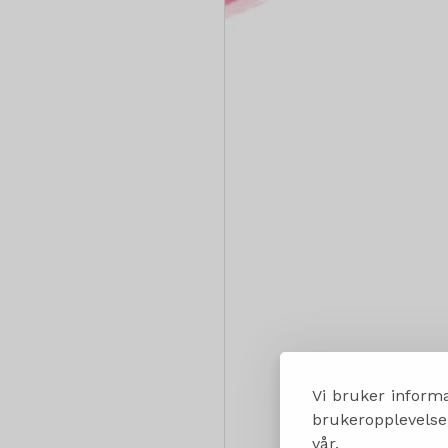
Vi bruker informa
brukeropplevelsen
vår.