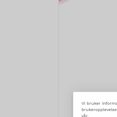
Vi bruker informa
brukeropplevelsen
vår.