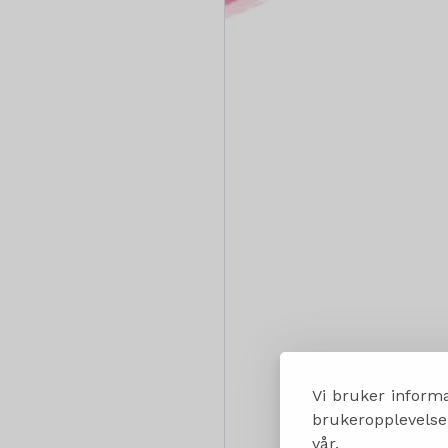
Vi bruker informa
brukeropplevelsen
vår.