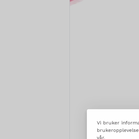
Vi bruker informa
brukeropplevelsen
vår.