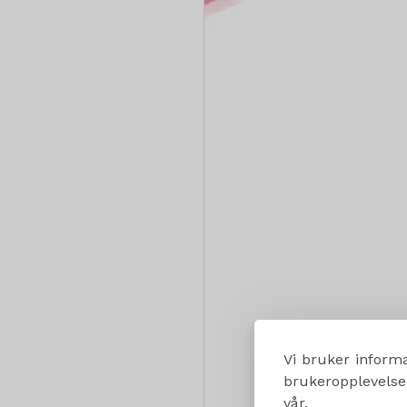
Vi bruker informa
brukeropplevelsen
vår.