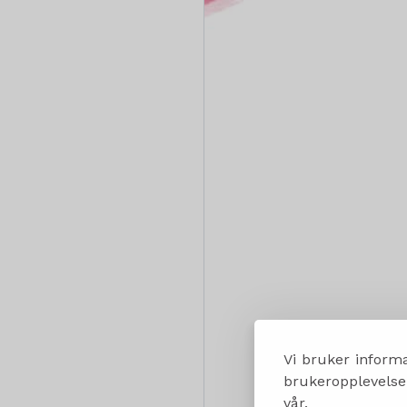
Vi bruker informa
brukeropplevelsen
vår.