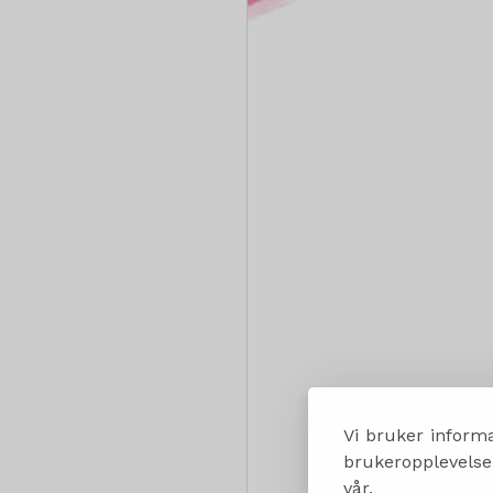
Vi bruker informa
brukeropplevelsen
vår.