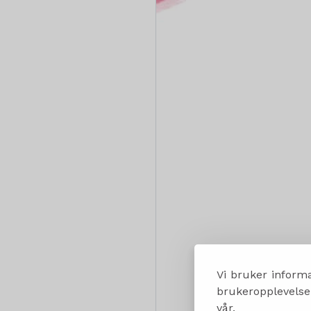
Vi bruker informa
brukeropplevelsen
vår.