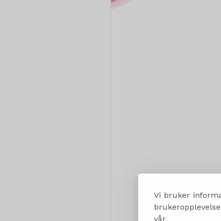
Vi bruker informa
brukeropplevelsen
vår.