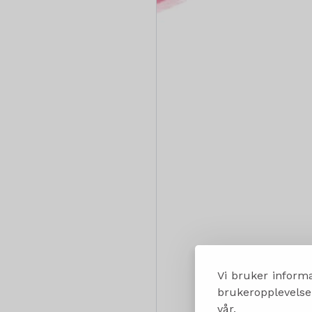
Vi bruker informa
brukeropplevelsen
vår.