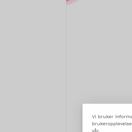
Vi bruker informa
brukeropplevelsen
vår.