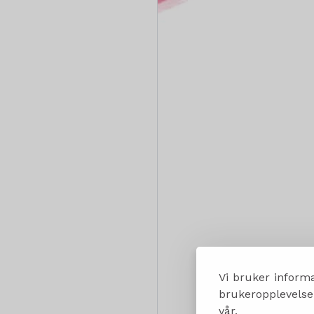
Vi bruker informa
brukeropplevelsen
vår.