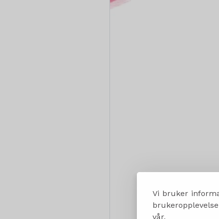
Vi bruker informa
brukeropplevelsen
vår.