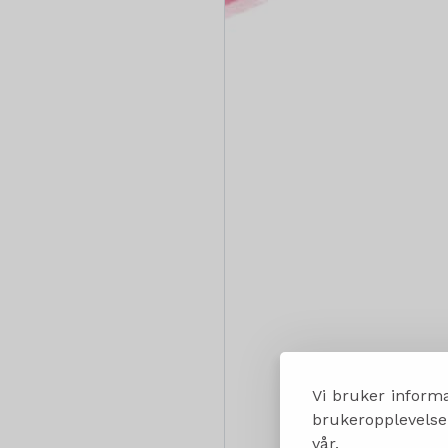
Vi bruker informa
brukeropplevelsen
vår.