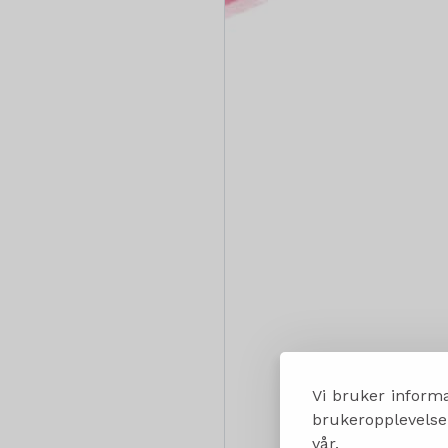
Vi bruker informa
brukeropplevelsen
vår.