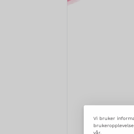
Vi bruker informa
brukeropplevelsen
vår.