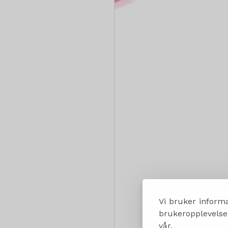
Vi bruker informa
brukeropplevelsen
vår.