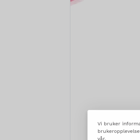
Vi bruker informa
brukeropplevelsen
vår.