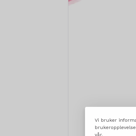
Vi bruker informa
brukeropplevelsen
vår.