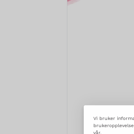
Vi bruker informa
brukeropplevelsen
vår.