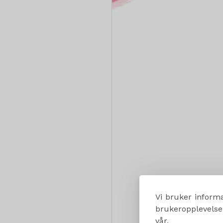
Vi bruker informa
brukeropplevelsen
vår.