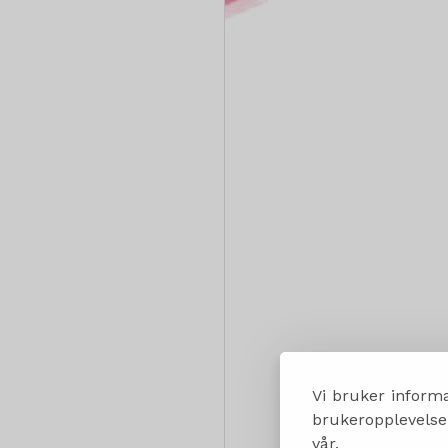
Vi bruker informa
brukeropplevelsen
vår.