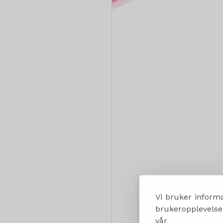
Vi bruker informa
brukeropplevelsen
vår.