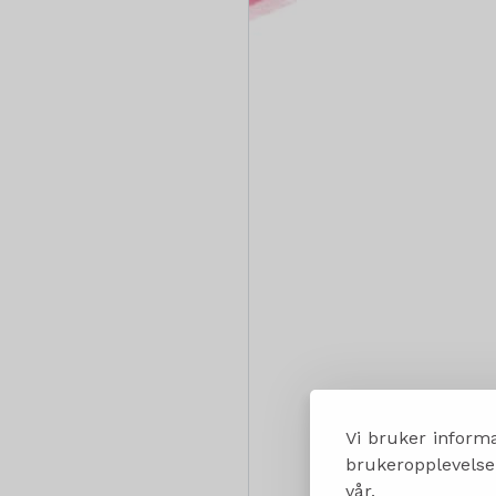
Vi bruker informa
brukeropplevelsen
vår.