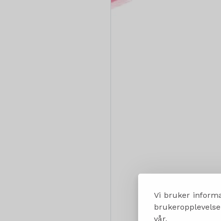
Vi bruker informa
brukeropplevelsen
vår.