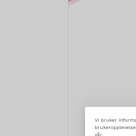
Vi bruker informa
brukeropplevelsen
vår.