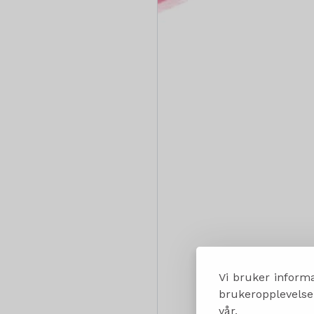
Vi bruker informa
brukeropplevelsen
vår.