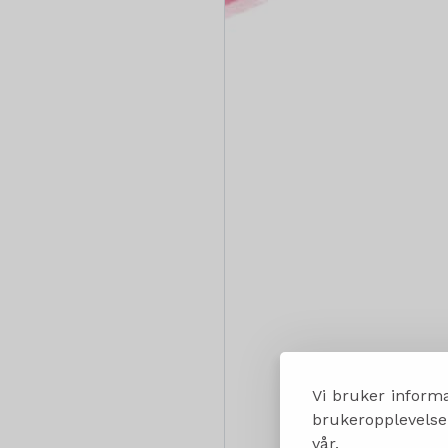
Vi bruker informa
brukeropplevelsen
vår.