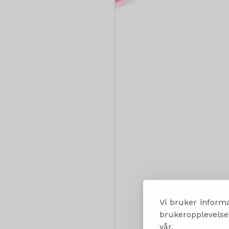
Vi bruker informa
brukeropplevelsen
vår.