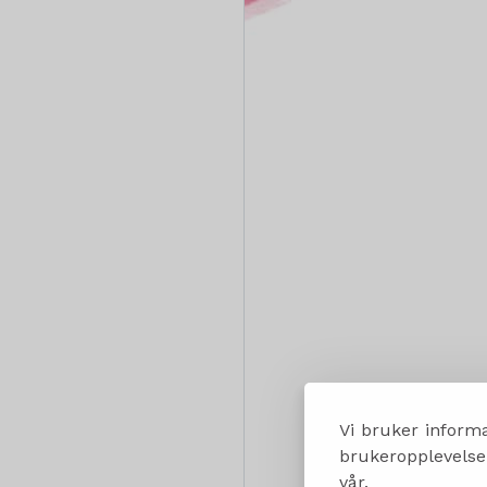
Vi bruker informa
brukeropplevelsen
vår.