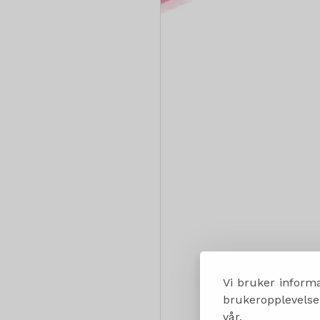
Vi bruker informa
brukeropplevelsen
vår.