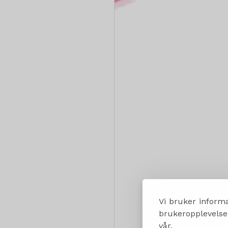
Vi bruker informa
brukeropplevelsen
vår.