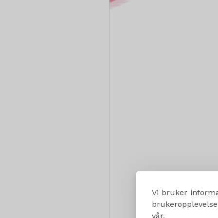
Vi bruker informa
brukeropplevelsen
vår.