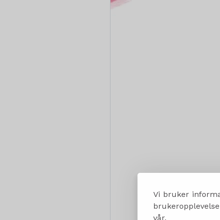
Vi bruker informa
brukeropplevelsen
vår.