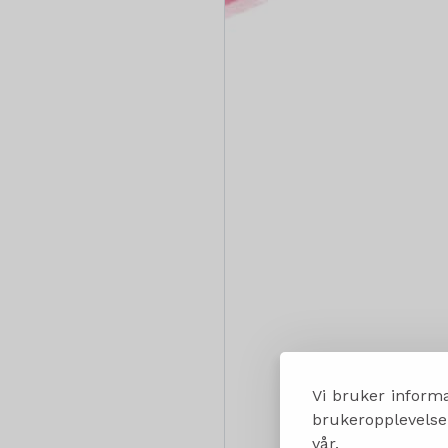
Vi bruker informa
brukeropplevelsen
vår.