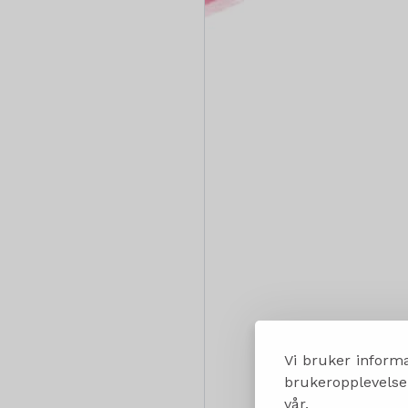
Vi bruker informa
brukeropplevelsen
vår.