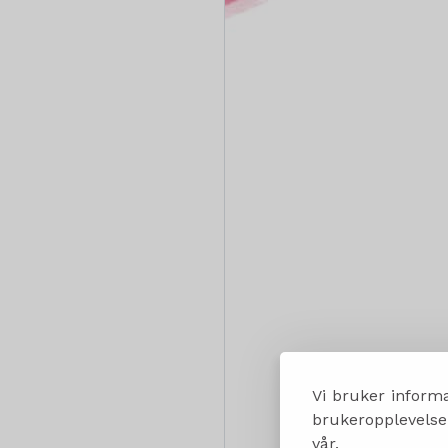
Vi bruker informa
brukeropplevelsen
vår.