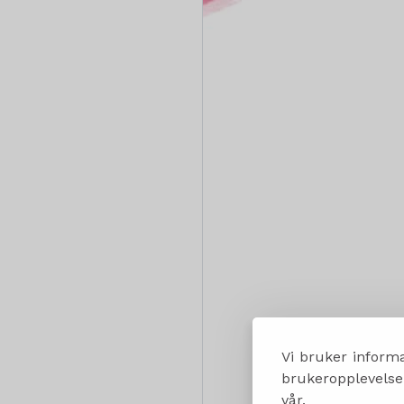
Vi bruker informa
brukeropplevelsen
vår.