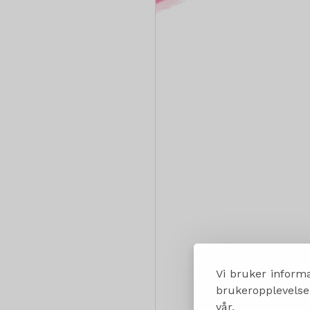
Vi bruker informa
brukeropplevelsen
vår.